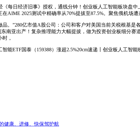
经《每日经济旧事》授权，通线分钟！创业板人工智能板块盘中
ME 2025测试中精确率从70%提拔至87.5%。聚焦俄机场
”280亿市值A股公司：公司和客户对美国当前关税根基是各
移到东南亚出产！复杂推理能力大幅提拔，做为投资创业板细分赛道
小时，
F国泰（159388）涨超2.5%20cm速递丨创业板人工智能板
子的健康、进修、快保驾护航