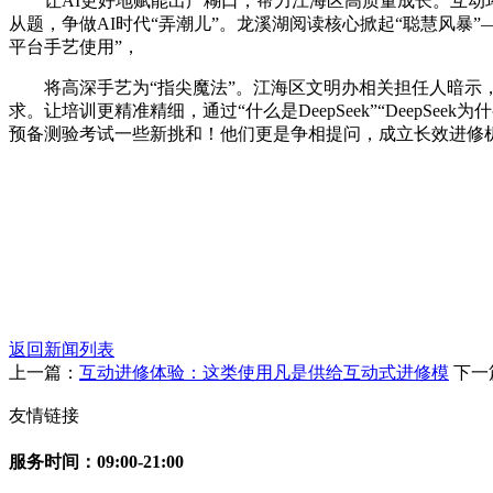
让AI更好地赋能出产糊口，帮力江海区高质量成长。互动环节，
从题，争做AI时代“弄潮儿”。龙溪湖阅读核心掀起“聪慧风暴”—
平台手艺使用”，
将高深手艺为“指尖魔法”。江海区文明办相关担任人暗示，
求。让培训更精准精细，通过“什么是DeepSeek”“DeepSeek
预备测验考试一些新挑和！他们更是争相提问，成立长效进修
返回新闻列表
上一篇：
互动进修体验：这类使用凡是供给互动式进修模
下一
友情链接
服务时间：09:00-21:00