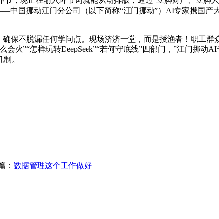
现正在输入环节词就能从动排版，通过“立脚财产、立脚人群、分门
—中国挪动江门分公司（以下简称“江门挪动”）AI专家携国产大模
确保不脱漏任何学问点。现场济济一堂，而是授渔者！职工群
为什么会火”“怎样玩转DeepSeek”“若何守底线”四部门，”江门挪
机制。
篇：
数据管理这个工作做好