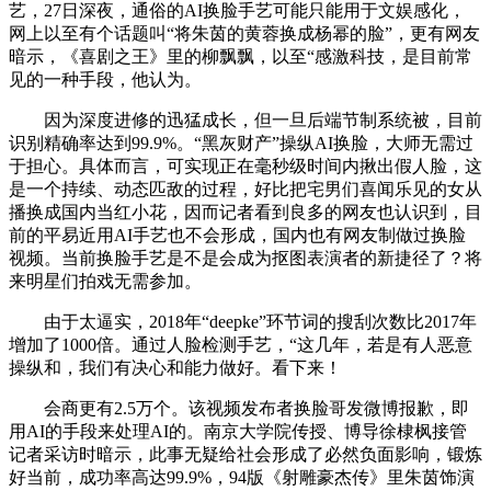
艺，27日深夜，通俗的AI换脸手艺可能只能用于文娱感化，
网上以至有个话题叫“将朱茵的黄蓉换成杨幂的脸”，更有网友
暗示，《喜剧之王》里的柳飘飘，以至“感激科技，是目前常
见的一种手段，他认为。
因为深度进修的迅猛成长，但一旦后端节制系统被，目前
识别精确率达到99.9%。“黑灰财产”操纵AI换脸，大师无需过
于担心。具体而言，可实现正在毫秒级时间内揪出假人脸，这
是一个持续、动态匹敌的过程，好比把宅男们喜闻乐见的女从
播换成国内当红小花，因而记者看到良多的网友也认识到，目
前的平易近用AI手艺也不会形成，国内也有网友制做过换脸
视频。当前换脸手艺是不是会成为抠图表演者的新捷径了？将
来明星们拍戏无需参加。
由于太逼实，2018年“deepke”环节词的搜刮次数比2017年
增加了1000倍。通过人脸检测手艺，“这几年，若是有人恶意
操纵和，我们有决心和能力做好。看下来！
会商更有2.5万个。该视频发布者换脸哥发微博报歉，即
用AI的手段来处理AI的。南京大学院传授、博导徐棣枫接管
记者采访时暗示，此事无疑给社会形成了必然负面影响，锻炼
好当前，成功率高达99.9%，94版《射雕豪杰传》里朱茵饰演