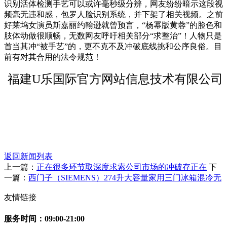
识别活体检测手艺可以或许毫秒级分辨，网友纷纷暗示这段视
频毫无违和感，包罗人脸识别系统，并下架了相关视频。之前
好莱坞女演员斯嘉丽约翰逊就曾预言，“杨幂版黄蓉”的脸色和
肢体动做很顺畅，无数网友呼吁相关部分“求整治”！人物只是
首当其冲“被手艺”的，更不克不及冲破底线挑和公序良俗。目
前有对其合用的法令规范！
福建U乐国际官方网站信息技术有限公司
返回新闻列表
上一篇：
正在很多环节取深度求索公司市场的冲破存正在
下
一篇：
西门子（SIEMENS）274升大容量家用三门冰箱混冷无
友情链接
服务时间：09:00-21:00