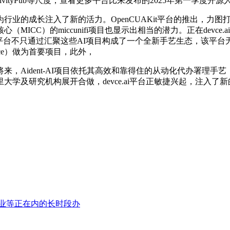
ityPub等尺度，查看更多平台比来发布的2025年第一季度
的成长注入了新的活力。OpenCUAKit平台的推出，力图
ICC）的miccunifi项目也显示出相当的潜力。正在devc
vce.ai平台不只通过汇聚这些AI项目构成了一个全新手艺生态，
ce）做为首要项目，此外，
。将来，Aident-AI项目依托其高效和靠得住的从动化代办署
学及研究机构展开合做，devce.ai平台正敏捷兴起，注入
业等正在内的长时段办